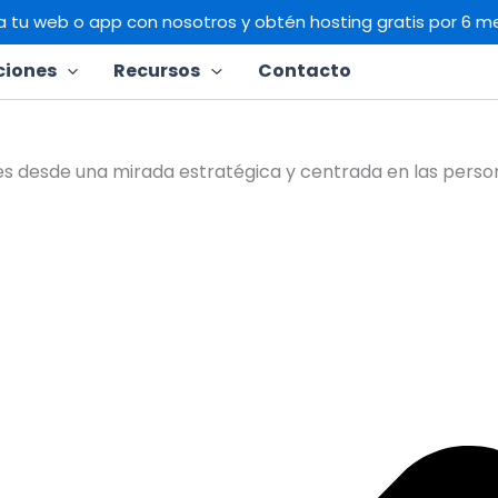
a tu web o app con nosotros y obtén hosting gratis por 6 m
ciones
Recursos
Contacto
es desde una mirada estratégica y centrada en las perso