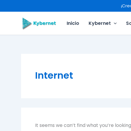
Search
Skip
¡Cre
for:
to
content
Inicio
Kybernet
S
Internet
It seems we can’t find what you’re lookin