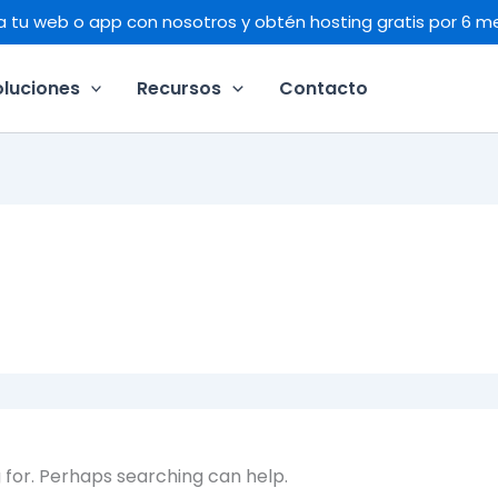
a tu web o app con nosotros y obtén hosting gratis por 6 m
oluciones
Recursos
Contacto
g for. Perhaps searching can help.