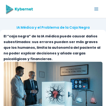
Skip
to
content
IA Médica y el Problema de la Caja Negra
El “caja negra” de la IA médica puede causar daños
subestimados: sus errores pueden ser más graves
que los humanos, limita la autonomía del paciente al
no poder explicar decisiones y añade cargas
psicológicas y financieras.