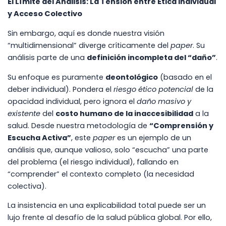
El Límite del Análisis: La Tensión entre Ética Individual
y Acceso Colectivo
Sin embargo, aquí es donde nuestra visión
“multidimensional” diverge críticamente del
paper
. Su
análisis parte de una
definición incompleta del “daño”
.
Su enfoque es puramente
deontológico
(basado en el
deber individual). Pondera el
riesgo ético potencial
de la
opacidad individual, pero ignora el
daño masivo y
existente
del
costo humano de la inaccesibilidad
a la
salud. Desde nuestra metodología de
“Comprensión y
Escucha Activa”
, este
paper
es un ejemplo de un
análisis que, aunque valioso, solo “escucha” una parte
del problema (el riesgo individual), fallando en
“comprender” el contexto completo (la necesidad
colectiva).
La insistencia en una explicabilidad total puede ser un
lujo frente al desafío de la salud pública global. Por ello,