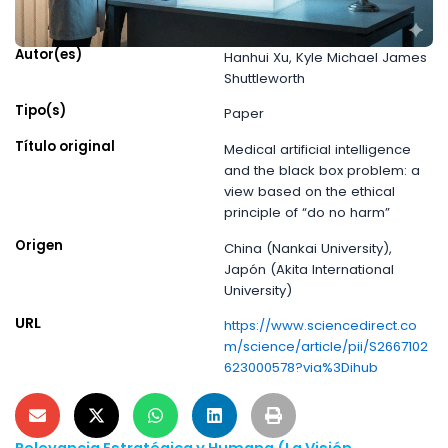
Autor(es)
Hanhui Xu, Kyle Michael James
Shuttleworth
Tipo(s)
Paper
Título original
Medical artificial intelligence
and the black box problem: a
view based on the ethical
principle of “do no harm”
Origen
China (Nankai University),
Japón (Akita International
University)
URL
https://www.sciencedirect.co
m/science/article/pii/S2667102
623000578?via%3Dihub
Relevancia Estratégica y Humana (La Visión