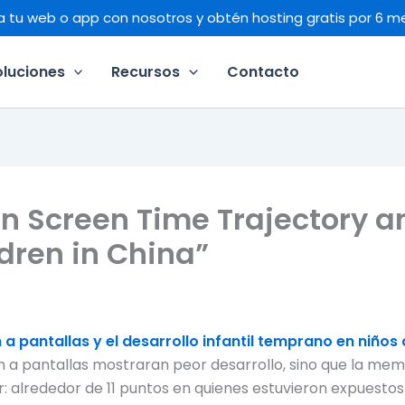
a tu web o app con nosotros y obtén hosting gratis por 6 m
oluciones
Recursos
Contacto
n Screen Time Trajectory a
dren in China”
a pantallas y el desarrollo infantil temprano en niños 
n a pantallas mostraran peor desarrollo, sino que la mem
r: alrededor de 11 puntos en quienes estuvieron expues