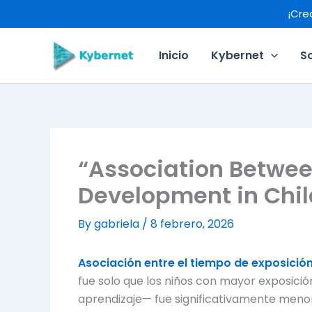
Skip
¡Cre
to
content
Inicio
Kybernet
S
“Association Betwee
Development in Chil
By
gabriela
/
8 febrero, 2026
Asociación entre el tiempo de exposición 
fue solo que los niños con mayor exposició
aprendizaje— fue significativamente meno